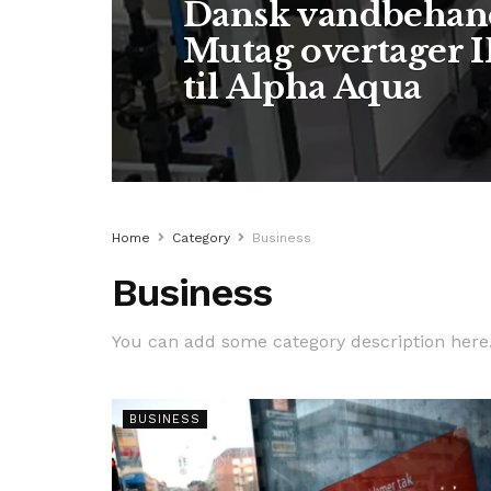
Dansk vandbehandl
Mutag overtager I
til Alpha Aqua
Home
Category
Business
Business
You can add some category description here
BUSINESS