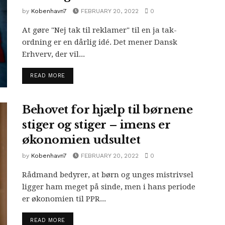
by
Kobenhavn7
FEBRUARY 20, 2022
0
At gøre "Nej tak til reklamer" til en ja tak-
ordning er en dårlig idé. Det mener Dansk
Erhverv, der vil...
READ MORE
Behovet for hjælp til børnene
stiger og stiger – imens er
økonomien udsultet
by
Kobenhavn7
FEBRUARY 20, 2022
0
Rådmand bedyrer, at børn og unges mistrivsel
ligger ham meget på sinde, men i hans periode
er økonomien til PPR...
READ MORE