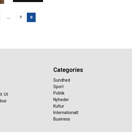
…
7
8
Categories
Sundhed
Sport
Politik
t. Ut
Nyheder
ibus
Kultur
Internationalt
Business