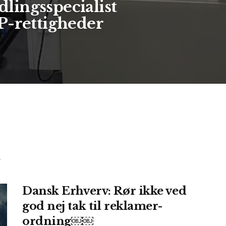
ingsspecialist
P-rettigheder
.
Dansk Erhverv: Rør ikke ved
god nej tak til reklamer-
ordning￼￼