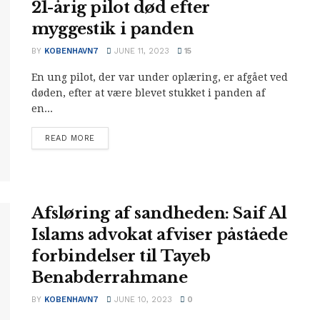
21-årig pilot død efter
myggestik i panden
BY
KOBENHAVN7
JUNE 11, 2023
15
En ung pilot, der var under oplæring, er afgået ved
døden, efter at være blevet stukket i panden af
en...
READ MORE
Afsløring af sandheden: Saif Al
Islams advokat afviser påståede
forbindelser til Tayeb
Benabderrahmane
BY
KOBENHAVN7
JUNE 10, 2023
0