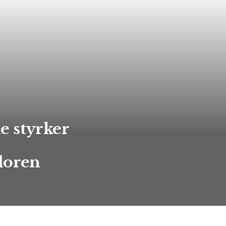
e styrker
doren