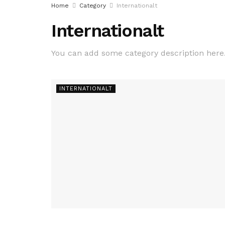
Home
Category
Internationalt
Internationalt
You can add some category description here
INTERNATIONALT