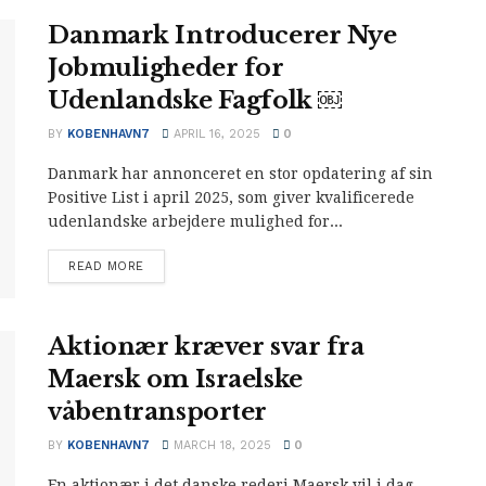
Danmark Introducerer Nye
Jobmuligheder for
Udenlandske Fagfolk ￼
BY
KOBENHAVN7
APRIL 16, 2025
0
Danmark har annonceret en stor opdatering af sin
Positive List i april 2025, som giver kvalificerede
udenlandske arbejdere mulighed for...
READ MORE
Aktionær kræver svar fra
Maersk om Israelske
våbentransporter
BY
KOBENHAVN7
MARCH 18, 2025
0
En aktionær i det danske rederi Maersk vil i dag