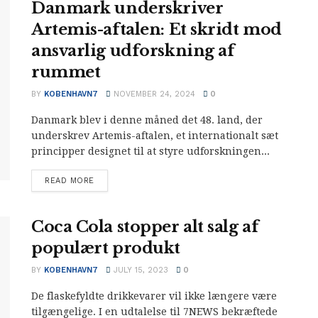
Danmark underskriver
Artemis-aftalen: Et skridt mod
ansvarlig udforskning af
rummet
BY
KOBENHAVN7
NOVEMBER 24, 2024
0
Danmark blev i denne måned det 48. land, der
underskrev Artemis-aftalen, et internationalt sæt
principper designet til at styre udforskningen...
READ MORE
Coca Cola stopper alt salg af
populært produkt
BY
KOBENHAVN7
JULY 15, 2023
0
De flaskefyldte drikkevarer vil ikke længere være
tilgængelige. I en udtalelse til 7NEWS bekræftede