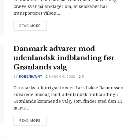
kræve svar på anklager om, at selskabet har
transporteret våben...
READ MORE
Danmark advarer mod
udenlandsk indblanding før
Grønlands valg
BY
KOBENHAVN7
MARCH 6, 2025
0
Danmarks udenrigsminister Lars Løkke Rasmussen
advarede onsdag mod udenlandsk indblanding i
Grønlands kommende valg, som finder sted den 11.
marts....
READ MORE