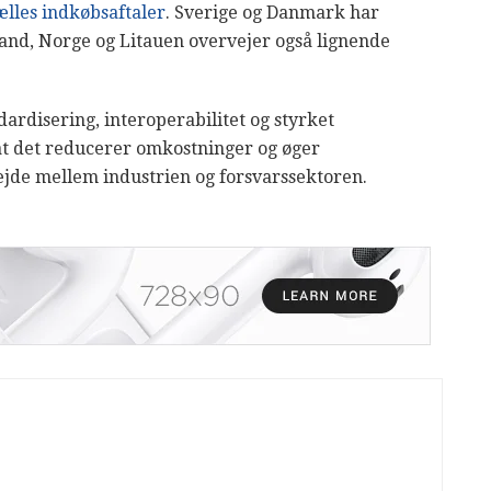
lles indkøbsaftaler
. Sverige og Danmark har
land, Norge og Litauen overvejer også lignende
dardisering, interoperabilitet og styrket
at det reducerer omkostninger og øger
de mellem industrien og forsvarssektoren.