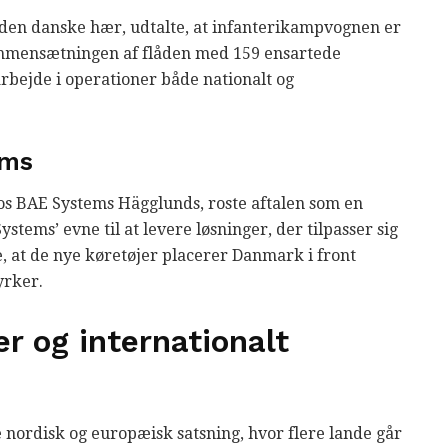
en danske hær, udtalte, at infanterikampvognen er
ammensætningen af flåden med 159 ensartede
arbejde i operationer både nationalt og
ems
s BAE Systems Hägglunds, roste aftalen som en
stems’ evne til at levere løsninger, der tilpasser sig
 at de nye køretøjer placerer Danmark i front
yrker.
r og internationalt
 nordisk og europæisk satsning, hvor flere lande går