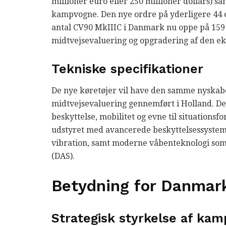
millioner euro eller 250 millioner dollars)
kampvogne. Den nye ordre på yderligere 44 
antal CV90 MkIIIC i Danmark nu oppe på 159 
midtvejsevaluering og opgradering af den ek
Tekniske specifikationer
De nye køretøjer vil have den samme nyska
midtvejsevaluering gennemført i Holland. D
beskyttelse, mobilitet og evne til situations
udstyret med avancerede beskyttelsessyste
vibration, samt moderne våbenteknologi som 
(DAS).
Betydning for Danmark
Strategisk styrkelse af kam