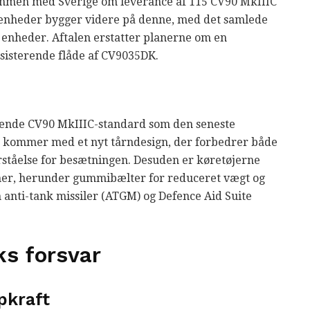
 sammen med Sverige om leverance af 115 CV90 MkIIIC
enheder bygger videre på denne, med det samlede
enheder. Aftalen erstatter planerne om en
sisterende flåde af CV9035DK.
bende CV90 MkIIIC-standard som den seneste
e kommer med et nyt tårndesign, der forbedrer både
forståelse for besætningen. Desuden er køretøjerne
mer, herunder gummibælter for reduceret vægt og
anti-tank missiler (ATGM) og Defence Aid Suite
s forsvar
pkraft