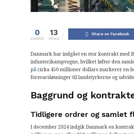
0
13
Share on Facebook
SHARES
VIEWS
Danmark har indgået en stor kontrakt med B
infanterikampvogne, hvilket løfter den saml
på
cirka 450 millioner dollars markerer en b
forsvarsløsninger til landstyrkerne og udvi
Baggrund og kontrakt
Tidligere ordrer og samlet f
I december 2024 indgik Danmark en kontrakt 