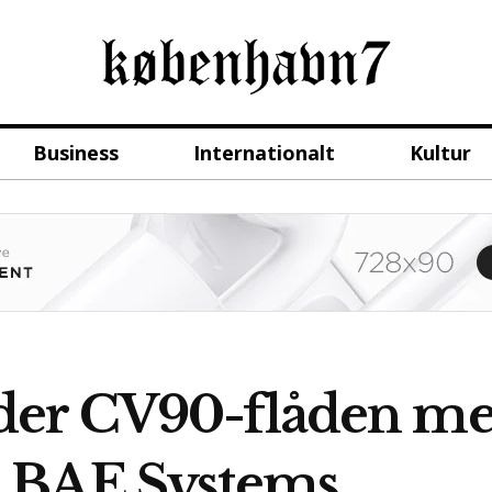
Business
Internationalt
Kultur
er CV90-flåden me
 BAE Systems