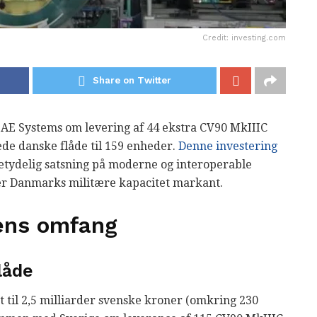
Credit: investing.com
Share on Twitter
AE Systems om levering af 44 ekstra CV90 MkIIIC
ede danske flåde til 159 enheder.
Denne investering
etydelig satsning på moderne og interoperable
der Danmarks militære kapacitet markant.
ens omfang
låde
til 2,5 milliarder svenske kroner (omkring 230