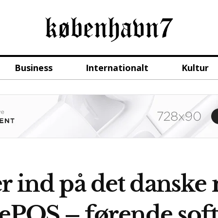
Business
Internationalt
Kultur
er ind på det dansk
ePOS – førende soft