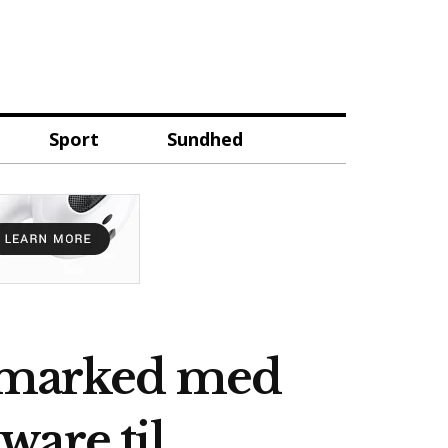
Sport
Sundhed
e marked med
ware til