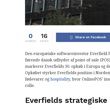
0
16
Share on Facebook
SHARES
VIEWS
Den europæiske softwareinvestor Everfield h
førende dansk udbyder af point-of-sale (POS) 
markerer Everfields 30. opkøb i Europa og de
Opkøbet styrker Everfields position i Norden 
fødevarer og
hospitality
, hvor OnlinePOS’ in
rolle.
Everfields strategiske