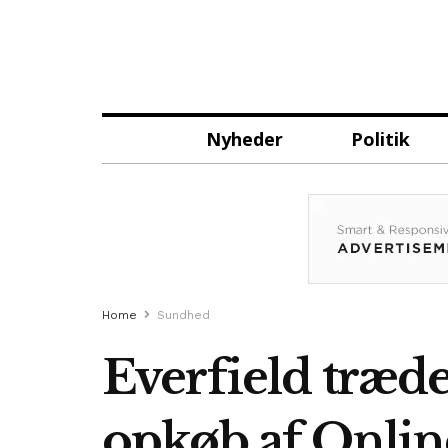
Nyheder
Politik
Home
Sundhed
Everfield træd
opkøb af Onlin