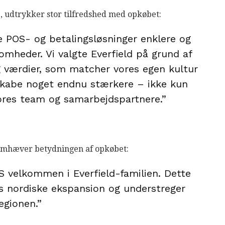
, udtrykker stor tilfredshed med opkøbet:
e POS- og betalingsløsninger enklere og
heder. Vi valgte Everfield på grund af
 værdier, som matcher vores egen kultur
t skabe noget endnu stærkere – ikke kun
ores team og samarbejdspartnere.”
remhæver betydningen af opkøbet:
S velkommen i Everfield-familien. Dette
es nordiske ekspansion og understreger
egionen.”