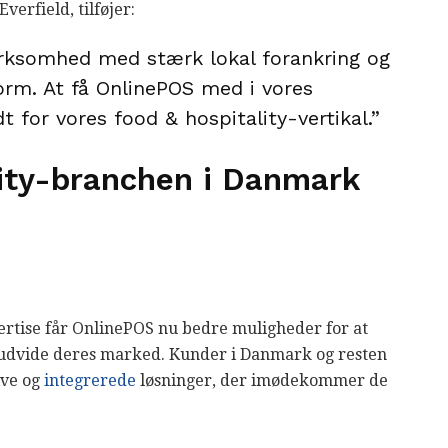
erfield, tilføjer:
rksomhed med stærk lokal forankring og
form. At få OnlinePOS med i vores
for vores food & hospitality-vertikal.”
lity-branchen i Danmark
ertise får OnlinePOS nu bedre muligheder for at
g udvide deres marked. Kunder i Danmark og resten
ive og
integrerede
løsninger, der imødekommer de