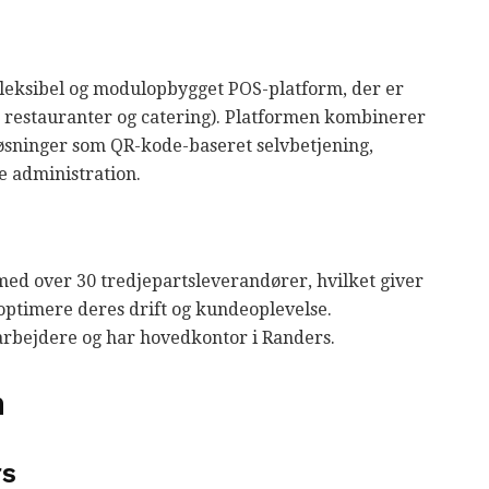
fleksibel og modulopbygget POS-platform, der er
 restauranter og catering). Platformen kombinerer
øsninger som QR-kode-baseret selvbetjening,
e administration.
med over 30 tredjepartsleverandører, hvilket giver
optimere deres drift og kundeoplevelse.
bejdere og har hovedkontor i Randers.
n
rs